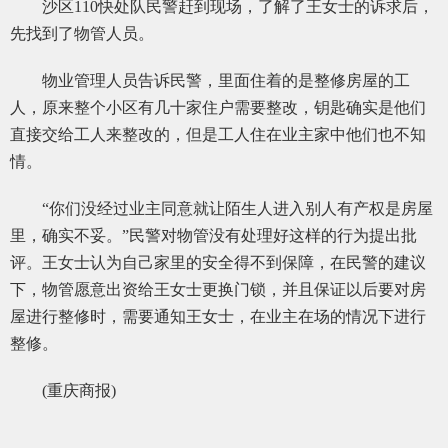
沙区110快处队民警赶到现场，了解了王女士的诉求后，
先找到了物管人员。
物业管理人员告诉民警，里面住着的是整修房屋的工
人，原来整个小区有几十家住户需要整改，钥匙确实是他们
直接交给工人来整改的，但是工人住在业主家中他们也不知
情。
“你们没经过业主同意就让陌生人进入别人有产权是房屋
里，确实不妥。”民警对物管没有处理好这样的行为提出批
评。王女士认为自己家里的安全得不到保障，在民警的建议
下，物管愿意出资给王女士更换门锁，并且保证以后要对房
屋进行整修时，需要通知王女士，在业主在场的情况下进行
整修。
(重庆商报)