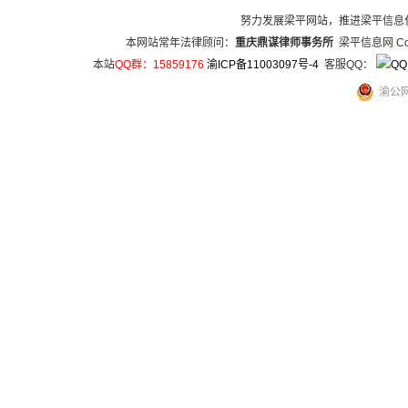
努力发展梁平网站，推进梁平信息
本网站常年法律顾问：
重庆鼎谋律师事务所
梁平信息网 Copy
本站
QQ群：15859176
渝ICP备11003097号-4
客服QQ：
渝公网