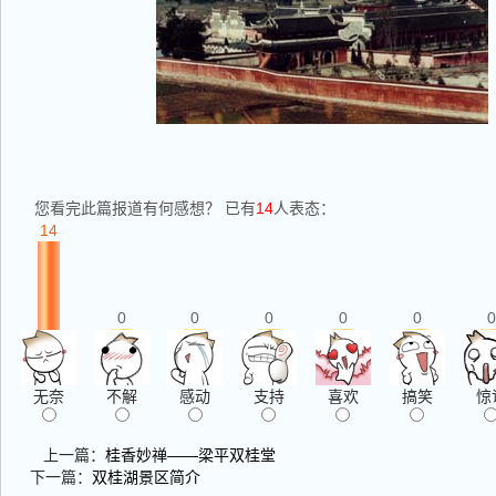
您看完此篇报道有何感想？ 已有
14
人表态：
14
0
0
0
0
0
0
无奈
不解
感动
支持
喜欢
搞笑
惊
上一篇：
桂香妙禅——梁平双桂堂
下一篇：
双桂湖景区简介