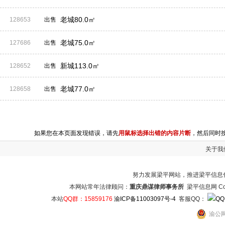
老城80.0㎡
128653
出售
老城75.0㎡
127686
出售
新城113.0㎡
128652
出售
老城77.0㎡
128658
出售
如果您在本页面发现错误，请先
用鼠标选择出错的内容片断
，然后同时按
关于我
努力发展梁平网站，推进梁平信息
本网站常年法律顾问：
重庆鼎谋律师事务所
梁平信息网 Copy
本站
QQ群：15859176
渝ICP备11003097号-4
客服QQ：
渝公网