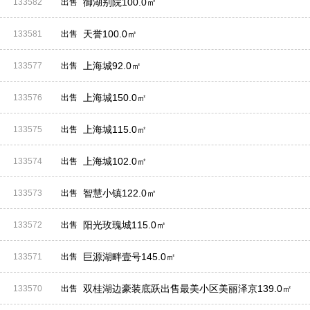
御湖别院100.0㎡
133582
出售
天誉100.0㎡
133581
出售
上海城92.0㎡
133577
出售
上海城150.0㎡
133576
出售
上海城115.0㎡
133575
出售
上海城102.0㎡
133574
出售
智慧小镇122.0㎡
133573
出售
阳光玫瑰城115.0㎡
133572
出售
巨源湖畔壹号145.0㎡
133571
出售
双桂湖边豪装底跃出售最美小区美丽泽京139.0㎡
133570
出售