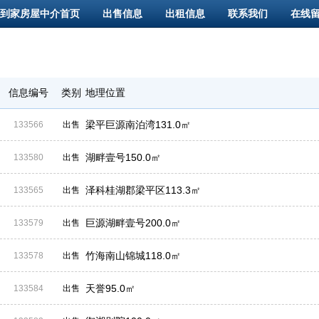
到家房屋中介首页
出售信息
出租信息
联系我们
在线
信息编号
类别
地理位置
梁平巨源南泊湾131.0㎡
133566
出售
湖畔壹号150.0㎡
133580
出售
泽科桂湖郡梁平区113.3㎡
133565
出售
巨源湖畔壹号200.0㎡
133579
出售
竹海南山锦城118.0㎡
133578
出售
天誉95.0㎡
133584
出售