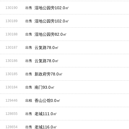
湿地公园旁102.0㎡
130190
出售
湿地公园旁102.0㎡
130189
出售
湿地公园旁82.0㎡
130188
出售
云复路78.0㎡
130187
出售
云复路78.0㎡
130186
出售
新政府旁78.0㎡
130185
出售
南门93.0㎡
130184
出售
香山公馆0.0㎡
129446
出租
老城111.0㎡
128655
出售
老城116.0㎡
128654
出售