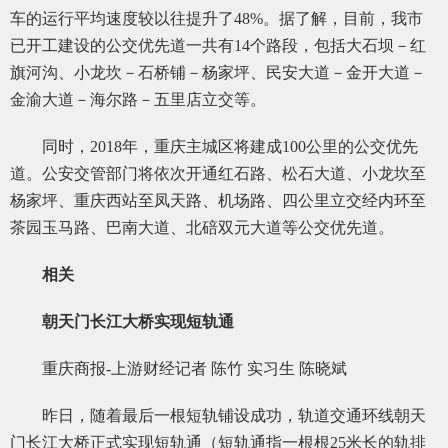
车的运行平均速度较以往提升了48%。据了解，目前，我市
已开工建设的公交优先道一共有14个路段，包括大石坝－红
旗河沟、小龙坎－石桥铺－杨家坪、民安大道－金开大道－
金渝大道－海尔路－五里店立交等。
同时，2018年，重庆主城区将建成100公里的公交优先
道。公安交管部门将依次开通红石路、松石大道、小龙坎至
杨家坪、重庆西站至凤天路、机场路、四公里立交经内环至
茶园玉马路、巴南大道、北碚双元大道等公交优先道。
相关
朝天门长江大桥实现短轨通
重庆商报-上游财经记者 陈竹 实习生 陈晓斌
昨日，随着最后一根短轨铺设成功，轨道交通环线朝天
门长江大桥正式实现短轨通（短轨通指一根根25米长的轨排