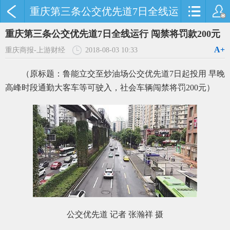
重庆第三条公交优先道7日全线运
行 闯禁将罚款200元
重庆第三条公交优先道7日全线运行 闯禁将罚款200元
A+
重庆商报-上游财经
2018-08-03 10:33
（原标题：鲁能立交至炒油场公交优先道7日起投用 早晚
高峰时段通勤大客车等可驶入，社会车辆闯禁将罚200元）
公交优先道 记者 张瀚祥 摄