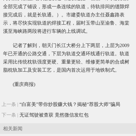
全部完成了铺设，形成一条连续的轨道，待轨排间的缝隙焊
接完成后，就是长轨通。）。市建委轨道办主任聂鑫路表
示，将尽快实现轨道的焊接工程，届时玉带山至渝鲁、海棠
溪至海峡路两段将进行车辆的上线调试。
记者了解到，朝天门长江大桥分上下两层，上层为2009
年已开通的公路交通，下层为轨道交通环线通行轨道。轨道
采用比传统枕轨强度更硬、重量更轻、维修更简单的合成树
脂枕轨加工及安装工艺，是国内首次运用于地铁制式。
(重庆商报)
上一条 |
“白富美”带你炒股赚大钱？揭秘“荐股大师”骗局
下一条 |
无证驾驶被查获 竟然微信发红包
相关新闻