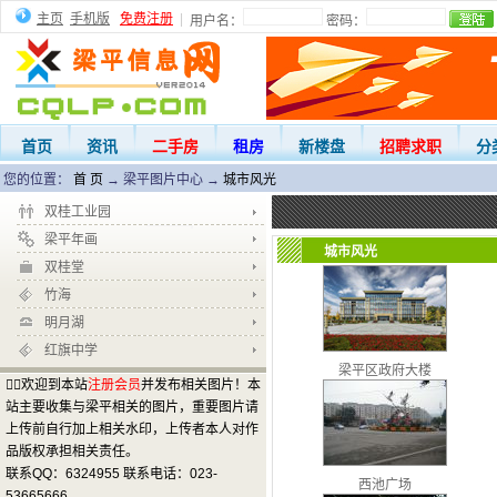
主页
手机版
免费注册
|
用户名：
密码：
首页
资讯
二手房
租房
新楼盘
招聘求职
分
您的位置：
首 页
→
梁平图片中心
→
城市风光
双桂工业园
梁平年画
城市风光
双桂堂
竹海
明月湖
红旗中学
梁平区政府大楼
欢迎到本站
注册会员
并发布相关图片！本
站主要收集与梁平相关的图片，重要图片请
上传前自行加上相关水印，上传者本人对作
品版权承担相关责任。
联系QQ：6324955 联系电话：023-
西池广场
53665666