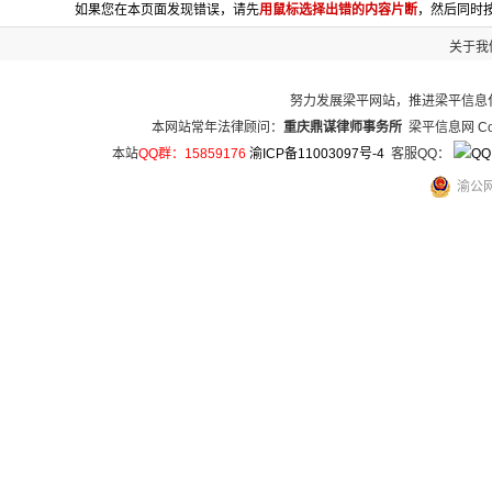
如果您在本页面发现错误，请先
用鼠标选择出错的内容片断
，然后同时按
关于我
努力发展梁平网站，推进梁平信息
本网站常年法律顾问：
重庆鼎谋律师事务所
梁平信息网 Copy
本站
QQ群：15859176
渝ICP备11003097号-4
客服QQ：
渝公网