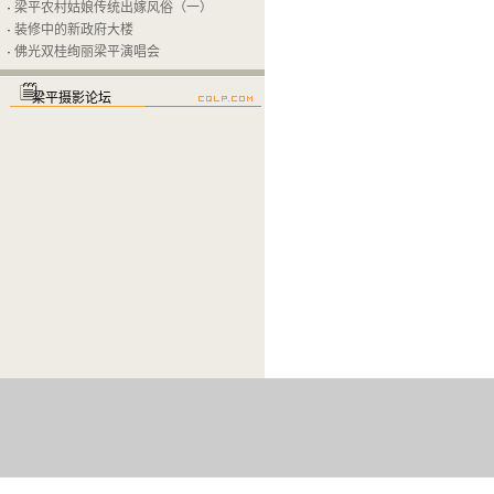
·
梁平农村姑娘传统出嫁风俗（一）
·
装修中的新政府大楼
·
佛光双桂绚丽梁平演唱会
梁平摄影论坛