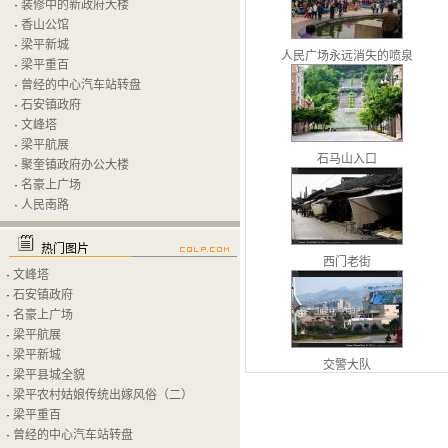
·
装修中的新政府大楼
·
香山公馆
·
梁平新城
人民广场永远消失的喷泉
·
梁平重百
·
曾经的中心汽车站转盘
·
石安镇政府
·
文峰塔
·
梁平航展
石马山入口
·
聚奎镇政府办公大楼
·
名豪上广场
·
人民南路
热门图片
西门老街
·
文峰塔
·
石安镇政府
·
名豪上广场
·
梁平航展
·
梁平新城
交警大队
·
梁平县城全貌
·
梁平农村姑娘传统出嫁风俗（二）
·
梁平重百
·
曾经的中心汽车站转盘