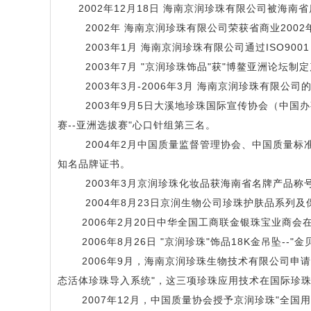
2002年12月18日 海南京润珍珠有限公司被海南省
2002年 海南京润珍珠有限公司荣获省商业2002
2003年1月 海南京润珍珠有限公司通过ISO9001
2003年7月 "京润珍珠饰品"获"博鳌亚洲论坛制定
2003年3月-2006年3月 海南京润珍珠有限公司
2003年9月5日大溪地珍珠国际宣传协会（中国办事
赛--亚洲选拔赛"心口针组第三名。
2004年2月中国质量监督管理协会、中国质量标准研
知名品牌证书。
2003年3月京润珍珠化妆品获海南省名牌产品称
2004年8月23日京润生物公司珍珠护肤品系列及
2006年2月20日中华全国工商联金银珠宝业商会在
2006年8月26日 "京润珍珠"饰品18K金吊坠--
2006年9月，海南京润珍珠生物技术有限公司申请的
态活体珍珠导入系统"，这三项珍珠应用技术在国际珍
2007年12月，中国质量协会授予京润珍珠"全国用