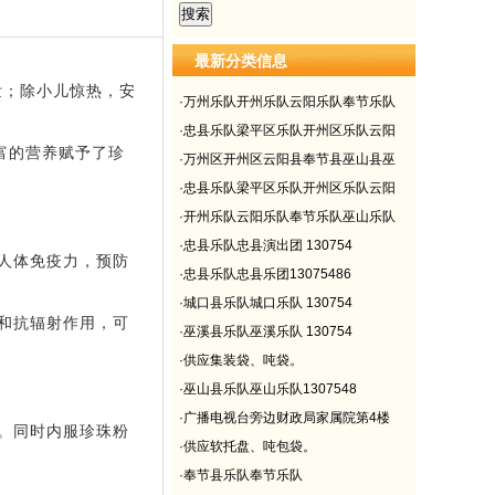
最新分类信息
泄；除小儿惊热，安
·
万州乐队开州乐队云阳乐队奉节乐队
·
忠县乐队梁平区乐队开州区乐队云阳
富的营养赋予了珍
·
万州区开州区云阳县奉节县巫山县巫
·
忠县乐队梁平区乐队开州区乐队云阳
·
开州乐队云阳乐队奉节乐队巫山乐队
·
忠县乐队忠县演出团 130754
人体免疫力，预防
·
忠县乐队忠县乐团13075486
·
城口县乐队城口乐队 130754
和抗辐射作用，可
·
巫溪县乐队巫溪乐队 130754
·
供应集装袋、吨袋。
·
巫山县乐队巫山乐队1307548
·
广播电视台旁边财政局家属院第4楼
。同时内服珍珠粉
·
供应软托盘、吨包袋。
·
奉节县乐队奉节乐队