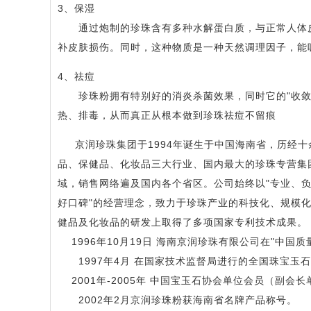
3、保湿
通过炮制的珍珠含有多种水解蛋白质，与正常人体皮
补皮肤损伤。同时，这种物质是一种天然调理因子，能
4、祛痘
珍珠粉拥有特别好的消炎杀菌效果，同时它的"收敛生
热、排毒，从而真正从根本做到珍珠祛痘不留痕
京润珍珠集团于1994年诞生于中国海南省，历经十
品、保健品、化妆品三大行业、国内最大的珍珠专营集
域，销售网络遍及国内各个省区。公司始终以"专业、负
好口碑"的经营理念，致力于珍珠产业的科技化、规模
健品及化妆品的研发上取得了多项国家专利技术成果。
1996年10月19日 海南京润珍珠有限公司在"中国
1997年4月 在国家技术监督局进行的全国珠宝玉石
2001年-2005年 中国宝玉石协会单位会员（副会长
2002年2月京润珍珠粉获海南省名牌产品称号。