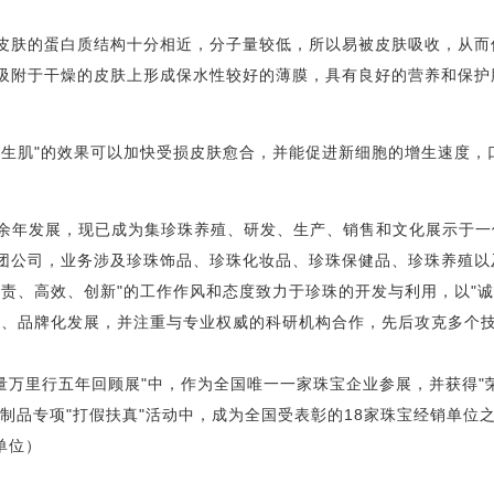
肤的蛋白质结构十分相近，分子量较低，所以易被皮肤吸收，从而
吸附于干燥的皮肤上形成保水性较好的薄膜，具有良好的营养和保护
肌"的效果可以加快受损皮肤愈合，并能促进新细胞的增生速度，
余年发展，现已成为集珍珠养殖、研发、生产、销售和文化展示于一
团公司，业务涉及珍珠饰品、珍珠化妆品、珍珠保健品、珍珠养殖以
责、高效、创新"的工作作风和态度致力于珍珠的开发与利用，以"
化、品牌化发展，并注重与专业权威的科研机构合作，先后攻克多个
质量万里行五年回顾展"中，作为全国唯一一家珠宝企业参展，并获得"
制品专项"打假扶真"活动中，成为全国受表彰的18家珠宝经销单位
单位）