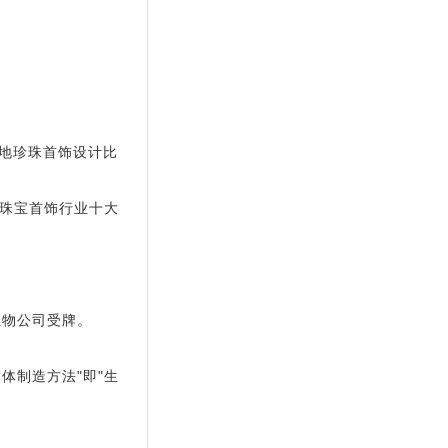
溪地珍珠首饰设计比
"珠宝首饰行业十大
。
生物公司受牌。
体制造方法"即"生