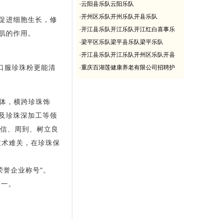
·
云阳县乐队云阳乐队
·
开州区乐队开州乐队开县乐队
促进细胞生长，修
·
开江县乐队开江乐队开江红白喜事乐
肌的作用。
·
梁平区乐队梁平县乐队梁平乐队
·
开江县乐队开江乐队开州区乐队开县
口服珍珠粉更能清
·
重庆百湖莲健康养老有限公司招聘护
体，横跨珍珠饰
及珍珠深加工等领
诚信、周到、树立良
技术难关，在珍珠保
荣誉企业称号"。
之一。