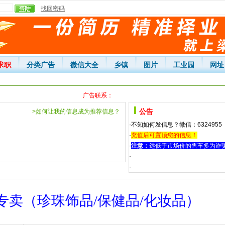
找回密码
求职
分类广告
微信大全
乡镇
图片
工业园
网址
广告联系：
公告
>如何让我的信息成为推荐信息？
·不知如何发信息？微信：6324955
·
充值后可置顶您的信息！
·
注意：
远低于市场价的售车多为诈
·
·
专卖（珍珠饰品/保健品/化妆品）