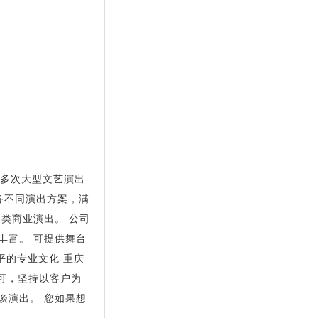
过多次大型文艺演出
配备不同演出方案，满
类商业演出。 公司
丰富。 可提供舞台
平的专业文化 重庆
认可，坚持以客户为
谈演出。 您如果想