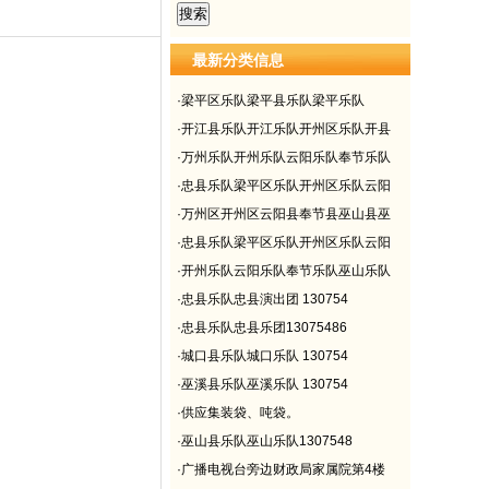
最新分类信息
·
梁平区乐队梁平县乐队梁平乐队
·
开江县乐队开江乐队开州区乐队开县
·
万州乐队开州乐队云阳乐队奉节乐队
·
忠县乐队梁平区乐队开州区乐队云阳
·
万州区开州区云阳县奉节县巫山县巫
·
忠县乐队梁平区乐队开州区乐队云阳
·
开州乐队云阳乐队奉节乐队巫山乐队
·
忠县乐队忠县演出团 130754
·
忠县乐队忠县乐团13075486
·
城口县乐队城口乐队 130754
·
巫溪县乐队巫溪乐队 130754
·
供应集装袋、吨袋。
·
巫山县乐队巫山乐队1307548
·
广播电视台旁边财政局家属院第4楼