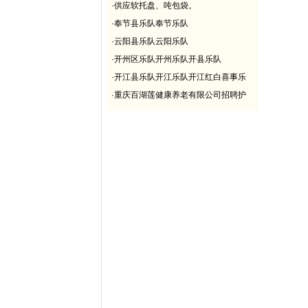
·
供应软托盘、吨包袋。
·
奉节县乐队奉节乐队
·
云阳县乐队云阳乐队
·
开州区乐队开州乐队开县乐队
·
开江县乐队开江乐队开江红白喜事乐
·
重庆百湖莲健康养老有限公司招聘护