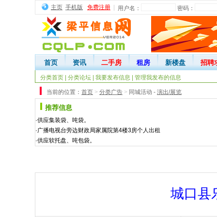
主页
手机版
免费注册
|
用户名：
密码：
首页
资讯
二手房
租房
新楼盘
招聘
分类首页
|
分类论坛
|
我要发布信息
|
管理我发布的信息
当前的位置：
首页
>
分类广告
>
同城活动 -
演出/展览
推荐信息
·
供应集装袋、吨袋。
·
广播电视台旁边财政局家属院第4楼3房个人出租
·
供应软托盘、吨包袋。
城口县乐