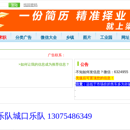
找回密码
求职
分类广告
微信大全
乡镇
图片
工业园
网址
广告联系：
公告
>如何让我的信息成为推荐信息？
·不知如何发信息？微信：6324955
·
充值后可置顶您的信息！
·
注意：
远低于市场价的售车多为诈
·
·
队城口乐队 13075486349