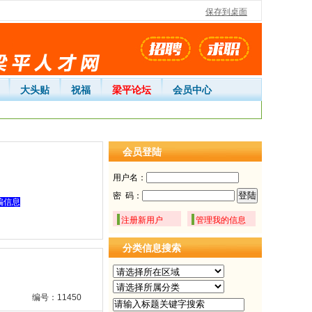
保存到桌面
大头贴
祝福
梁平论坛
会员中心
会员登陆
用户名：
密 码：
骗信息
注册新用户
管理我的信息
分类信息搜索
编号：11450