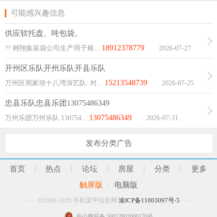
了珠宝行业专家、企业管理专家和品牌零售专家，品牌专注
可能感兴趣信息
于925、990银饰品专卖店连锁经营，倾力打造“中国银饰第一
品牌”。
供应软托盘、吨包袋。
立足四川，放眼全国是追银族的发展思路，目前追银族
18912378779
?? 翱翔集装袋公司生产用于粮...
2026-07-27
在全川拥有品牌专卖店30多家，其中以著名景点为品牌依
09:56:20
托，在武侯祠、宽窄巷子、文殊坊、洛带古镇等开设了复古
开州区乐队开州乐队开县乐队
风格的专卖店，同时在成都地区（金堂、双流、华阳、新
15213548739
万州区周家坝十八湾演艺队: 对...
2026-07-25
07:58:15
都、都江堰、彭州等）及周边县市（雅安、自贡、江油、隆
忠县乐队忠县乐团13075486349
昌、遂宁、乐山等）先后开设了20多家时尚风格的品牌专卖
13075486349
万州乐团万州乐队 130754...
2026-07-31
店，在行业中处于领先地位。
08:00:30
品牌在“时尚营造美丽人生，健康铸就快乐生活”的口号
发布分类广告
指引下，不断探索创新，在传统银饰品的基础上，打造出925
手工银系列和高档银器制品系列，并率先引入现场手工制作
首页
热点
论坛
房屋
分类
更多
的经营模式，在行业中独树一帜；以客户为中心的经营理
触屏版
/
电脑版
念，让品牌一直保持优质的现场服务和完善的售后保障。产
品和服务上的优势使得追银族深受广大消费者的好评！
©2006-2026 手机梁平信息网
渝ICP备11003097号-5
我们是一个精诚团结、锐意进取的团队，我们致力于打
渝公网安备 50022802000170号