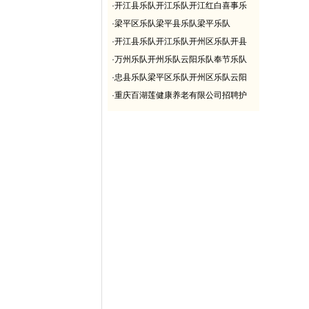
·
开江县乐队开江乐队开江红白喜事乐
·
梁平区乐队梁平县乐队梁平乐队
·
开江县乐队开江乐队开州区乐队开县
·
万州乐队开州乐队云阳乐队奉节乐队
·
忠县乐队梁平区乐队开州区乐队云阳
·
重庆百湖莲健康养老有限公司招聘护