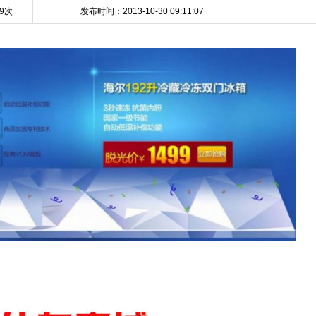
89次
发布时间：2013-10-30 09:11:07