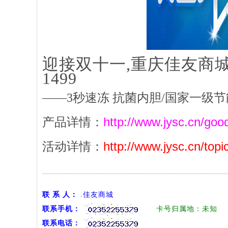
迎接双十一,重庆佳友商城
1499
国家一级节
——3秒速冻 抗菌内胆/
产品详情：
http://www.jysc.cn/goo
活动详情：
http://www.jysc.cn/top
.........................................................................................................................
联 系 人：
.佳友商城
联系手机：
卡号归属地：未知
联系电话：