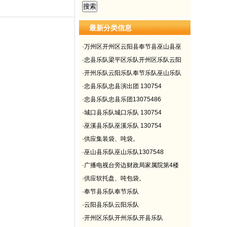
最新分类信息
·
万州区开州区云阳县奉节县巫山县巫
·
忠县乐队梁平区乐队开州区乐队云阳
·
开州乐队云阳乐队奉节乐队巫山乐队
·
忠县乐队忠县演出团 130754
·
忠县乐队忠县乐团13075486
·
城口县乐队城口乐队 130754
·
巫溪县乐队巫溪乐队 130754
·
供应集装袋、吨袋。
·
巫山县乐队巫山乐队1307548
·
广播电视台旁边财政局家属院第4楼
·
供应软托盘、吨包袋。
·
奉节县乐队奉节乐队
·
云阳县乐队云阳乐队
·
开州区乐队开州乐队开县乐队