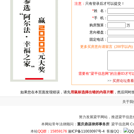
注意：
只有登录后才可以提交！
*
姓 名：
*
手 机：
购房预算：
万
意向楼盘：
固定电话：
更多买房意向请留言 (200字以内)
需要有“梁平信息网”的注册ID才
>>
买房论坛查看
如果您在本页面发现错误，请先
用鼠标选择出错的内容片断
，然后同时按
关于我
努力发展梁平网站，推进梁平信息
本网站常年法律顾问：
重庆鼎谋律师事务所
梁平信息网 Copy
本站
QQ群：15859176
渝ICP备11003097号-4
客服QQ：