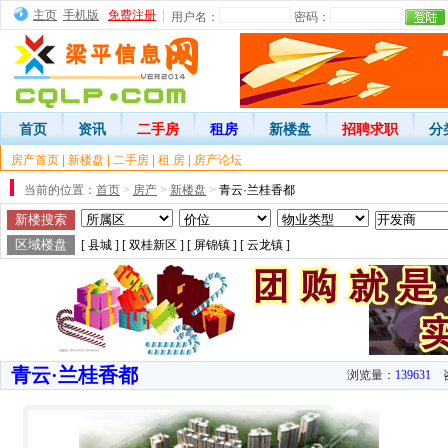
主页
手机版
免费注册
|
用户名：
密码：
首页
资讯
二手房
租房
新楼盘
招聘求职
分
房产首页
|
新楼盘
|
二手房
|
租 房
|
房产论坛
当前的位置：
首页
>
房产
>
新楼盘
>
青云·兰桂香都
[
县城
] [
双桂新区
] [
屏锦镇
] [
云龙镇
]
青云·兰桂香都
浏览量：
139631
咨