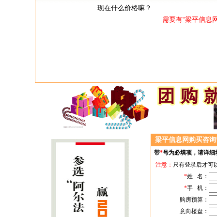
梁平信息网购买咨询
带
*
号为必填项，请详细
注意：
只有登录后才可
*
姓 名：
*
手 机：
购房预算：
意向楼盘：