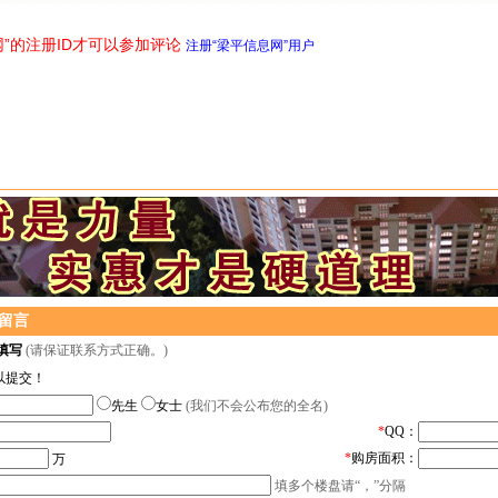
留言
填写
(请保证联系方式正确。)
以提交！
先生
女士
(我们不会公布您的全名)
*
QQ：
*
购房面积：
万
填多个楼盘请“，”分隔