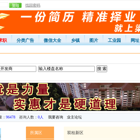
找回密码
求职
分类广告
微信大全
乡镇
图片
工业园
网址
量：
96478
咨询人数：
0人
我要咨询
业主论坛
所属区
双桂新区