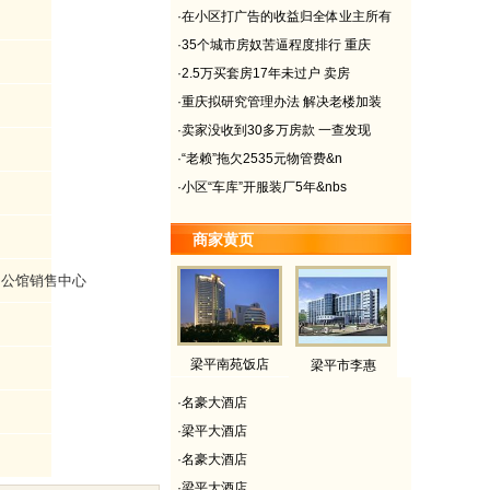
·
在小区打广告的收益归全体业主所有
·
35个城市房奴苦逼程度排行 重庆
·
2.5万买套房17年未过户 卖房
·
重庆拟研究管理办法 解决老楼加装
·
卖家没收到30多万房款 一查发现
·
“老赖”拖欠2535元物管费&n
·
小区“车库”开服装厂5年&nbs
商家黄页
山公馆销售中心
梁平南苑饭店
梁平市李惠
·
名豪大酒店
·
梁平大酒店
·
名豪大酒店
·
梁平大酒店