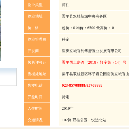
物业类型
商住
物业地址
梁平县双桂新城中央商务区
价 格
起价：0 均价：6500 最高价： 0
物业管理费
待定
开发商
重庆立城香韵华府置业发展有限公司
预售许可证
梁平国土房管（2018）预字第（14）号
售楼处地址
梁平县双桂新区啄子岩公园南侧立城香
售楼电话
023-85708888/85708889
开盘时间
待定
入住时间
2019年
交通情况
102路 双桂公园—悦达北站