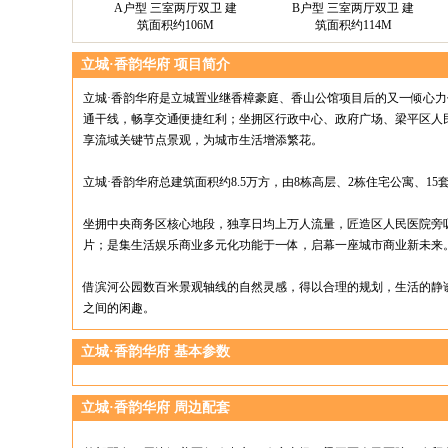
A户型 三室两厅双卫 建
B户型 三室两厅双卫 建
筑面积约106M
筑面积约114M
立城·香韵华府 项目简介
立城·香韵华府是立城置业继香樟豪庭、香山公馆项目后的又一倾心
通干线，畅享交通便捷红利；坐拥区行政中心、政府广场、梁平区人
享流域关键节点景观，为城市生活增添繁花。
立城·香韵华府总建筑面积约8.5万方，由8栋高层、2栋住宅公寓、1
坐拥中央商务区核心地段，独享日均上万人流量，匠造区人民医院旁
片；是集生活娱乐商业多元化功能于一体，启幕一座城市商业新未来
借滨河公园数百米景观轴线的自然灵感，得以合理的规划，生活的静
之间的闲趣。
立城·香韵华府 基本参数
立城·香韵华府 周边配套