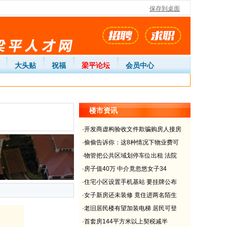
保存到桌面
大头贴
祝福
梁平论坛
会员中心
楼市资讯
·
开发商虚构验收文件欺骗购房人接房
·
偷偷告诉你：这8种情况下物业费可
·
物管把公共区域划停车位出租 法院
·
房子值40万 中介竟忽悠女子34
·
住宅小区设置手机基站 要挂牌公布
·
女子新房还未装修 竟住进两名陌生
·
老旧居民楼有望加装电梯 居民可登
·
首套房144平方米以上契税减半