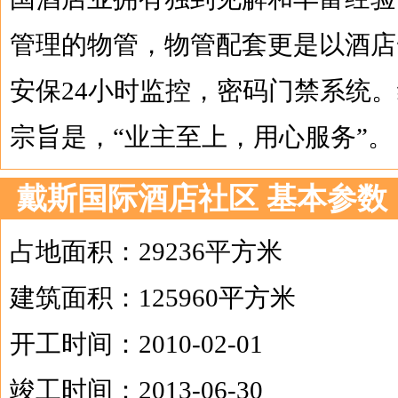
管理的物管，物管配套更是以酒店
安保24小时监控，密码门禁系统
宗旨是，“业主至上，用心服务”
戴斯国际酒店社区 基本参数
占地面积：29236平方米
建筑面积：125960平方米
开工时间：2010-02-01
竣工时间：2013-06-30