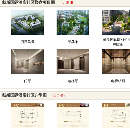
戴斯国际酒店社区楼盘项目图
（共 19 张）
戴斯国际B区住宅
项目鸟瞰
半鸟瞰
鸟瞰图
门厅
电梯厅
电梯轿厢
戴斯国际酒店社区户型图
（共 7 张）