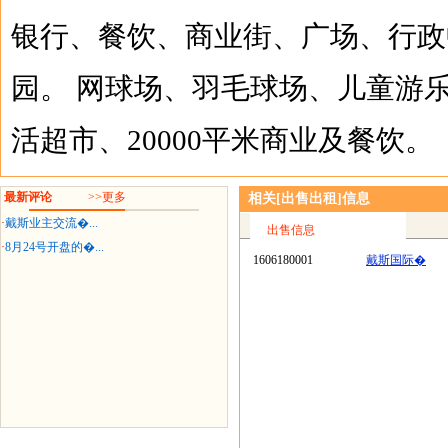
银行、餐饮、商业街、广场、行政
园。 网球场、羽毛球场、儿童游乐
活超市、20000平米商业及餐饮。
最新评论
>>更多
相关[出售出租]信息
·
戴斯业主交流�...
·
8月24号开盘的�...