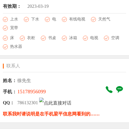
有效期：
2023-03-19
上水
下水
电
有线电视
天然气
宽带
床
衣柜
书桌
冰箱
电视
空调
热水器
联系人
姓名：
徐先生
15178956099
手机：
QQ：
786132301
联系我时请说明是在手机梁平信息网看到的……