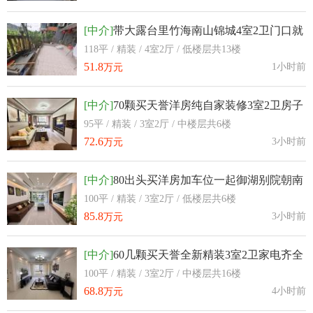
[中介]
带大露台里竹海南山锦城4室2卫门口就
是和公园
118平 / 精装 / 4室2厅 / 低楼层共13楼
51.8
1小时前
万元
[中介]
70颗买天誉洋房纯自家装修3室2卫房子
也是全新只搬了一个家品质小区
95平 / 精装 / 3室2厅 / 中楼层共6楼
72.6
3小时前
万元
[中介]
80出头买洋房加车位一起御湖别院朝南
朝小区
100平 / 精装 / 3室2厅 / 低楼层共6楼
85.8
3小时前
万元
[中介]
60几颗买天誉全新精装3室2卫家电齐全
拎包入住
100平 / 精装 / 3室2厅 / 中楼层共16楼
68.8
4小时前
万元