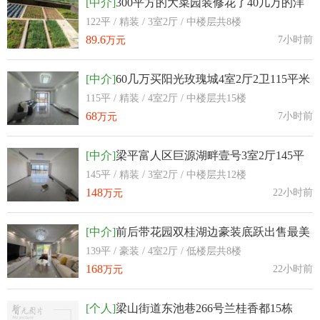
[中介]
300平方的大菜园装修花了40几万的洋
房智慧小镇 3室2厅122平米
122平 / 精装 / 3室2厅 / 中楼层共8楼
89.6
7小时前
万元
[中介]
60几万买阳光玫瑰城4室2厅2卫115平米
房子几乎全校新
115平 / 精装 / 4室2厅 / 中楼层共15楼
68
7小时前
万元
[中介]
梁平富人区巨源湖畔壹号3室2厅145平
米全新没有入住过
145平 / 精装 / 3室2厅 / 中楼层共12楼
148
22小时前
万元
[中介]
前后带花园双桂湖边豪装底跃出售最美
小区美丽泽京4室2厅139平米
139平 / 豪装 / 4室2厅 / 低楼层共8楼
168
22小时前
万元
[个人]
梁山街道东池巷266号兰桂香都15栋